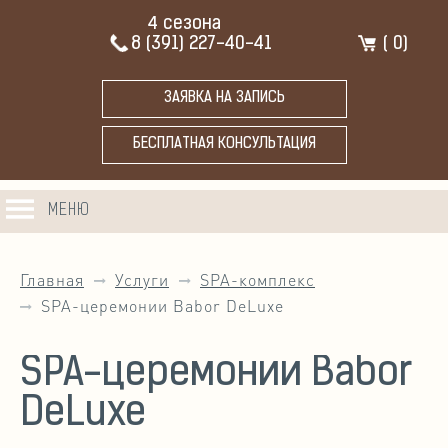
4 сезона
8 (391) 227-40-41
(
0
)
ЗАЯВКА НА ЗАПИСЬ
БЕСПЛАТНАЯ КОНСУЛЬТАЦИЯ
МЕНЮ
Главная
Услуги
SPA-комплекс
SPA-церемонии Babor DeLuxe
SPA-церемонии Babor
DeLuxe