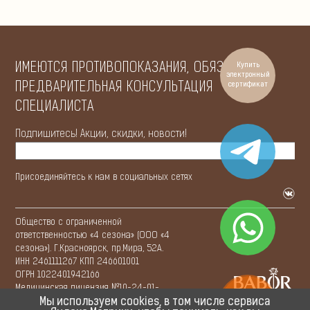
ИМЕЮТСЯ ПРОТИВОПОКАЗАНИЯ, ОБЯЗАТЕЛЬНА
Купить
электронный
ПРЕДВАРИТЕЛЬНАЯ КОНСУЛЬТАЦИЯ
сертификат
СПЕЦИАЛИСТА
Подпишитесь! Акции, скидки, новости!
Присоединяйтесь к нам в социальных сетях
Общество с ограниченной
ответственностью «4 сезона» (ООО «4
сезона»). Г.Красноярск, пр.Мира, 52А.
ИНН 2461111267 КПП 246601001
ОГРН 1022401942166
Медицинская лицензия №10-24-01-
Запись
© 2015—
2026
0020045 от 30.09.2013г.
Мы используем cookies, в том числе сервиса
онлайн