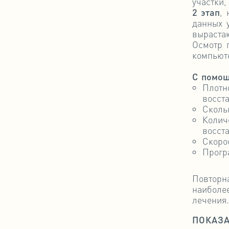
участки,
2 этап
,
данных 
выраста
Осмотр 
компьют
С помощ
Плотн
восст
Сколь
Колич
восст
Скоро
Прогр
Повторн
наиболе
лечения.
ПОКАЗА