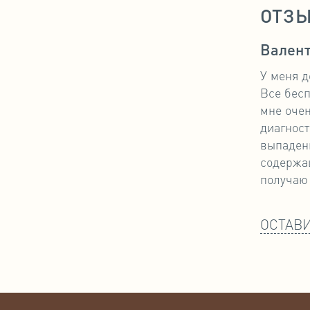
ОТЗ
Валент
У меня д
Все бесп
мне очен
диагност
выпадени
содержащ
получаю 
ОСТАВИ