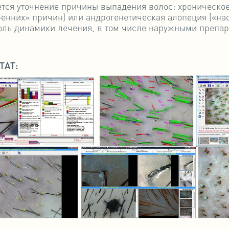
ется уточнение причины выпадения волос: хроническое
ренних» причин) или андрогенетическая алопеция («на
оль динамики лечения, в том числе наружными препара
ТАТ: