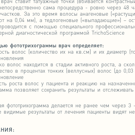
 врач ставит татуажные точки (вбивается контрастны
 непосредственно сама процедура - ровно через 48 ч
участков. За это время волосы анагеновые («растущи
ют на 0,04 мм), а тедлогеновые («выпадающие») – ос
проводится с помощью специального профессиональн
ерной диагностической программой TrichoScience
ью фототрихограммы врач определяет:
ость волос (количество их на кв.см) и их диаметр (т
ановления
ко волос находится в стадии активного роста, а ско
ество в процентах тонких (веллусных) волос (до 0,03
ановление
сть роста волос у пациента и реакцию на назначенн
амма позволяет сохранить результаты и отслеживать
ая фототрихограмма делается не ранее чем через 3 –
е видимые результаты от лечения пациенты видят н
НИЯ: