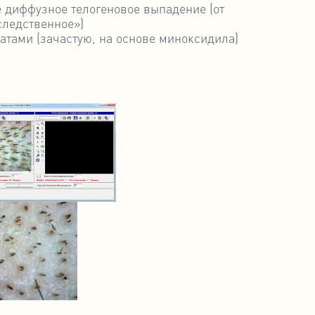
 диффузное телогеновое выпадение (от
следственное»)
тами (зачастую, на основе миноксидила)