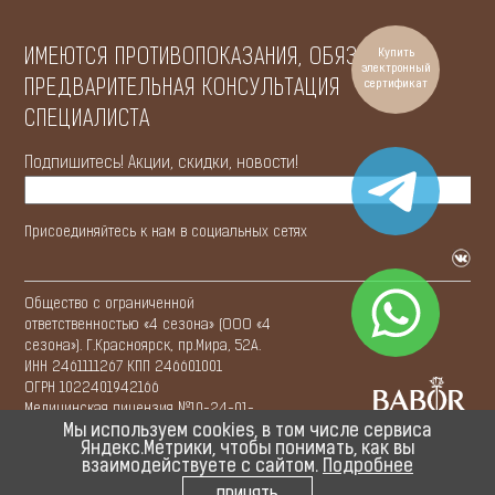
ИМЕЮТСЯ ПРОТИВОПОКАЗАНИЯ, ОБЯЗАТЕЛЬНА
Купить
электронный
ПРЕДВАРИТЕЛЬНАЯ КОНСУЛЬТАЦИЯ
сертификат
СПЕЦИАЛИСТА
Подпишитесь! Акции, скидки, новости!
Присоединяйтесь к нам в социальных сетях
Общество с ограниченной
ответственностью «4 сезона» (ООО «4
сезона»). Г.Красноярск, пр.Мира, 52А.
ИНН 2461111267 КПП 246601001
ОГРН 1022401942166
Медицинская лицензия №10-24-01-
© 2015—
2026
0020045 от 30.09.2013г.
Мы используем cookies, в том числе сервиса
Яндекс.Метрики, чтобы понимать, как вы
взаимодействуете с сайтом.
Подробнее
Политикa
Персональные
Политикa
конфиденциальности
данные
Cookies